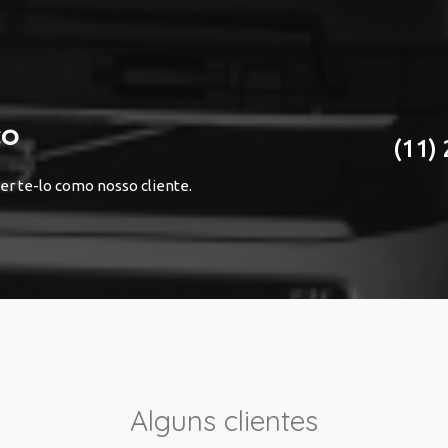
co
(11)
r te-lo como nosso cliente.
Alguns clientes